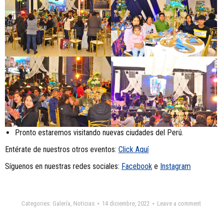
Pronto estaremos visitando nuevas ciudades del Perú.
Entérate de nuestros otros eventos:
Click Aquí
Síguenos en nuestras redes sociales:
Facebook
e
Instagram
Categories:
Galería
,
Noticias
14 diciembre, 2022
Leave a comment