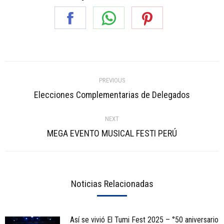
Share
Share
Share
on
on
on
Facebook
WhatsApp
Pinterest
Post
PREVIOUS
navigation
Previous
Elecciones Complementarias de Delegados
post:
NEXT
Next
MEGA EVENTO MUSICAL FESTI PERÚ
post:
Noticias Relacionadas
Así se vivió El Tumi Fest 2025 – °50 aniversario