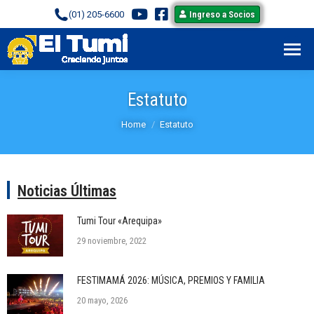
(01) 205-6600
Ingreso a Socios
Estatuto
You are here:
Home
Estatuto
Noticias Últimas
Tumi Tour «Arequipa»
29 noviembre, 2022
FESTIMAMÁ 2026: MÚSICA, PREMIOS Y FAMILIA
20 mayo, 2026